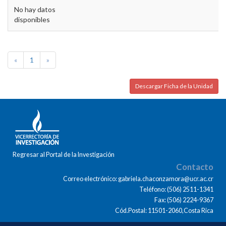
No hay datos
disponibles
«
1
»
Descargar Ficha de la Unidad
Regresar al Portal de la Investigación
Contacto
Correo electrónico: gabriela.chaconzamora@ucr.ac.cr
Teléfono: (506) 2511-1341
Fax: (506) 2224-9367
Cód.Postal: 11501-2060,Costa Rica