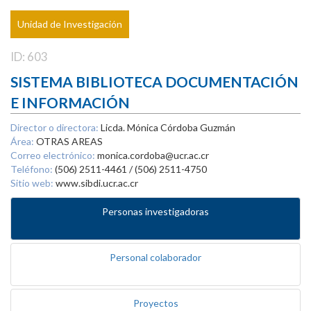
Unidad de Investigación
ID: 603
SISTEMA BIBLIOTECA DOCUMENTACIÓN
E INFORMACIÓN
Director o directora:
Licda. Mónica Córdoba Guzmán
Área:
OTRAS AREAS
Correo electrónico:
monica.cordoba@ucr.ac.cr
Teléfono:
(506) 2511-4461 / (506) 2511-4750
Sitio web:
www.sibdi.ucr.ac.cr
Personas investigadoras
Personal colaborador
Proyectos