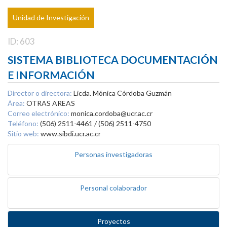
Unidad de Investigación
ID: 603
SISTEMA BIBLIOTECA DOCUMENTACIÓN
E INFORMACIÓN
Director o directora:
Licda. Mónica Córdoba Guzmán
Área:
OTRAS AREAS
Correo electrónico:
monica.cordoba@ucr.ac.cr
Teléfono:
(506) 2511-4461 / (506) 2511-4750
Sitio web:
www.sibdi.ucr.ac.cr
Personas investigadoras
Personal colaborador
Proyectos