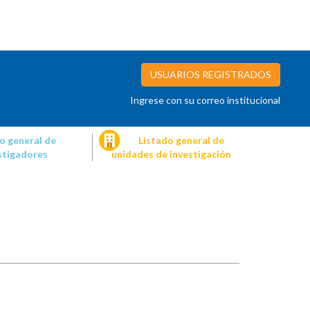
USUARIOS REGISTRADOS
Ingrese con su correo institucional
o general de
Listado general de
stigadores
unidades de investigación