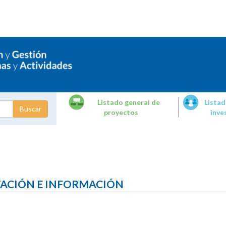
Listado general de
Listad
proyectos
inve
dades de
tigación
TACIÓN E INFORMACIÓN