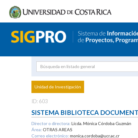
Investigador
Uni
Proyecto
Unidad de Investigación
inves
ID: 603
SISTEMA BIBLIOTECA DOCUMEN
Director o directora:
Licda. Mónica Córdoba Guzmán
Área:
OTRAS AREAS
Correo electrónico:
monica.cordoba@ucr.ac.cr