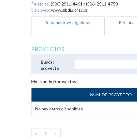
Teléfono:
(506) 2511-4461 / (506) 2511-4750
Sitio web:
www.sibdi.ucr.ac.cr
Personas investigadoras
Personal 
PROYECTOS
Buscar
proyecto
Mostrando
0
proyectos
NÚM. DE PROYECTO
No hay datos disponibles
«
1
»