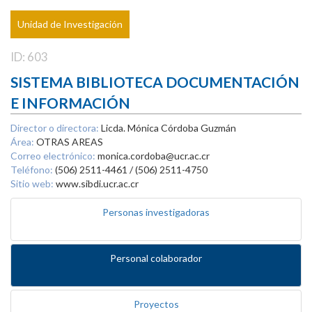
Unidad de Investigación
ID: 603
SISTEMA BIBLIOTECA DOCUMENTACIÓN
E INFORMACIÓN
Director o directora:
Licda. Mónica Córdoba Guzmán
Área:
OTRAS AREAS
Correo electrónico:
monica.cordoba@ucr.ac.cr
Teléfono:
(506) 2511-4461 / (506) 2511-4750
Sitio web:
www.sibdi.ucr.ac.cr
Personas investigadoras
Personal colaborador
Proyectos