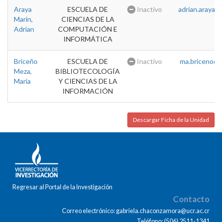
Araya
ESCUELA DE
Inactivo
adrian.araya@u
Marin,
CIENCIAS DE LA
Adrian
COMPUTACIÓN E
INFORMÁTICA
Briceño
ESCUELA DE
Inactivo
ma.briceno@u
Meza,
BIBLIOTECOLOGÍA
Maria
Y CIENCIAS DE LA
INFORMACIÓN
Descargar Ficha de la Unidad
Regresar al Portal de la Investigación
Contacto
Correo electrónico: gabriela.chaconzamora@ucr.ac.cr
Teléfono: (506) 2511-1341