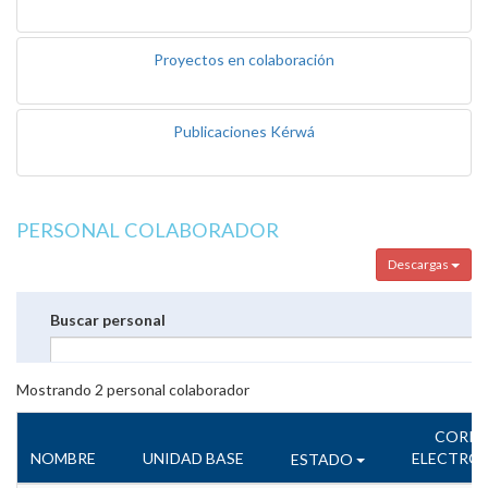
Proyectos en colaboración
Publicaciones Kérwá
PERSONAL COLABORADOR
Descargas
Buscar personal
Mostrando
2
personal colaborador
CORR
NOMBRE
UNIDAD BASE
ELECTRÓ
ESTADO