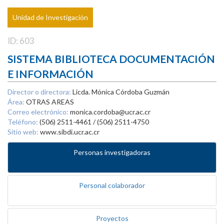
Unidad de Investigación
ID: 603
SISTEMA BIBLIOTECA DOCUMENTACIÓN
E INFORMACIÓN
Director o directora:
Licda. Mónica Córdoba Guzmán
Área:
OTRAS AREAS
Correo electrónico:
monica.cordoba@ucr.ac.cr
Teléfono:
(506) 2511-4461 / (506) 2511-4750
Sitio web:
www.sibdi.ucr.ac.cr
Personas investigadoras
Personal colaborador
Proyectos