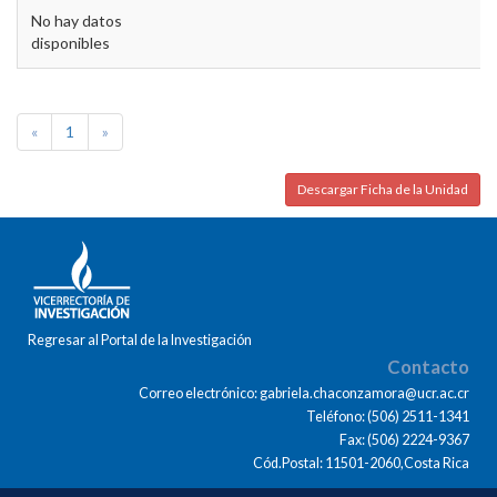
No hay datos
disponibles
«
1
»
Descargar Ficha de la Unidad
Regresar al Portal de la Investigación
Contacto
Correo electrónico: gabriela.chaconzamora@ucr.ac.cr
Teléfono: (506) 2511-1341
Fax: (506) 2224-9367
Cód.Postal: 11501-2060,Costa Rica