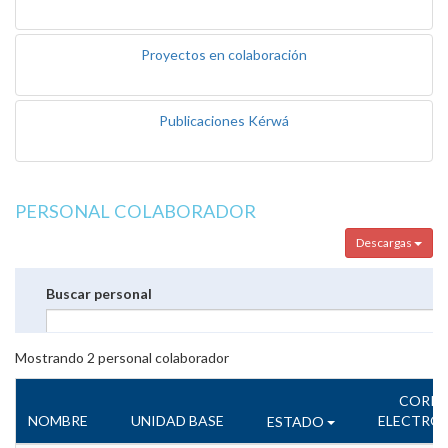
Proyectos en colaboración
Publicaciones Kérwá
PERSONAL COLABORADOR
Descargas
Buscar personal
Mostrando
2
personal colaborador
CORR
NOMBRE
UNIDAD BASE
ELECTRÓ
ESTADO