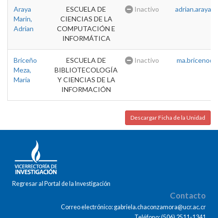
Araya
ESCUELA DE
Inactivo
adrian.araya@u
Marin,
CIENCIAS DE LA
Adrian
COMPUTACIÓN E
INFORMÁTICA
Briceño
ESCUELA DE
Inactivo
ma.briceno@u
Meza,
BIBLIOTECOLOGÍA
Maria
Y CIENCIAS DE LA
INFORMACIÓN
Descargar Ficha de la Unidad
Regresar al Portal de la Investigación
Contacto
Correo electrónico: gabriela.chaconzamora@ucr.ac.cr
Teléfono: (506) 2511-1341