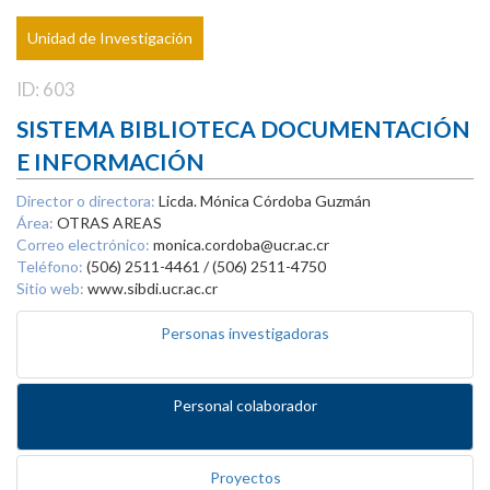
Unidad de Investigación
ID: 603
SISTEMA BIBLIOTECA DOCUMENTACIÓN
E INFORMACIÓN
Director o directora:
Licda. Mónica Córdoba Guzmán
Área:
OTRAS AREAS
Correo electrónico:
monica.cordoba@ucr.ac.cr
Teléfono:
(506) 2511-4461 / (506) 2511-4750
Sitio web:
www.sibdi.ucr.ac.cr
Personas investigadoras
Personal colaborador
Proyectos