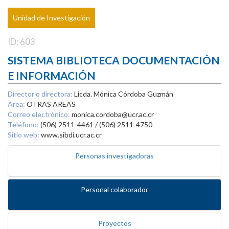
Unidad de Investigación
ID: 603
SISTEMA BIBLIOTECA DOCUMENTACIÓN
E INFORMACIÓN
Director o directora:
Licda. Mónica Córdoba Guzmán
Área:
OTRAS AREAS
Correo electrónico:
monica.cordoba@ucr.ac.cr
Teléfono:
(506) 2511-4461 / (506) 2511-4750
Sitio web:
www.sibdi.ucr.ac.cr
Personas investigadoras
Personal colaborador
Proyectos