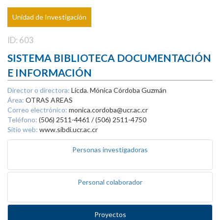
Unidad de Investigación
ID: 603
SISTEMA BIBLIOTECA DOCUMENTACIÓN
E INFORMACIÓN
Director o directora:
Licda. Mónica Córdoba Guzmán
Área:
OTRAS AREAS
Correo electrónico:
monica.cordoba@ucr.ac.cr
Teléfono:
(506) 2511-4461 / (506) 2511-4750
Sitio web:
www.sibdi.ucr.ac.cr
Personas investigadoras
Personal colaborador
Proyectos