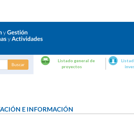
Listado general de
Listad
proyectos
inve
dades de
tigación
TACIÓN E INFORMACIÓN