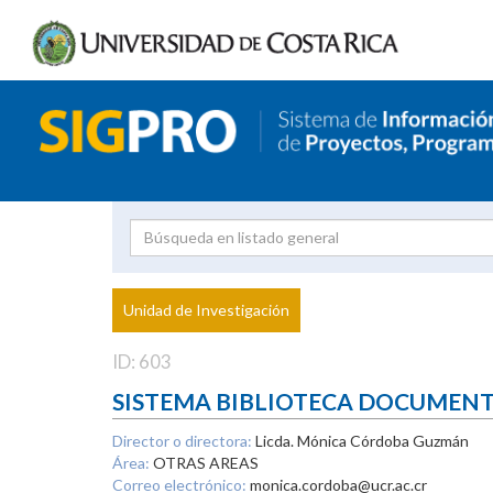
Investigador
Uni
Proyecto
Unidad de Investigación
inves
ID: 603
SISTEMA BIBLIOTECA DOCUMEN
Director o directora:
Licda. Mónica Córdoba Guzmán
Área:
OTRAS AREAS
Correo electrónico:
monica.cordoba@ucr.ac.cr