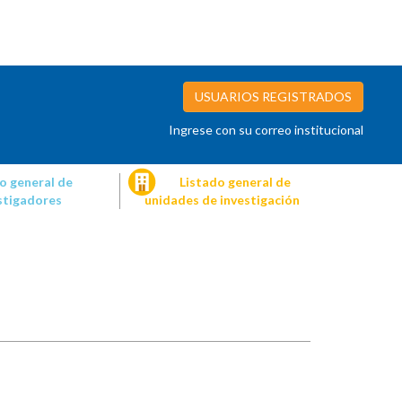
USUARIOS REGISTRADOS
Ingrese con su correo institucional
o general de
Listado general de
stigadores
unidades de investigación