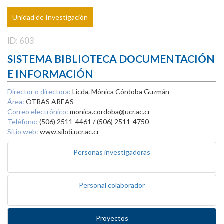
Unidad de Investigación
ID: 603
SISTEMA BIBLIOTECA DOCUMENTACIÓN
E INFORMACIÓN
Director o directora:
Licda. Mónica Córdoba Guzmán
Área:
OTRAS AREAS
Correo electrónico:
monica.cordoba@ucr.ac.cr
Teléfono:
(506) 2511-4461 / (506) 2511-4750
Sitio web:
www.sibdi.ucr.ac.cr
Personas investigadoras
Personal colaborador
Proyectos