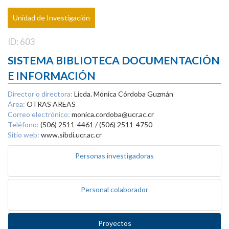
Unidad de Investigación
ID: 603
SISTEMA BIBLIOTECA DOCUMENTACIÓN
E INFORMACIÓN
Director o directora:
Licda. Mónica Córdoba Guzmán
Área:
OTRAS AREAS
Correo electrónico:
monica.cordoba@ucr.ac.cr
Teléfono:
(506) 2511-4461 / (506) 2511-4750
Sitio web:
www.sibdi.ucr.ac.cr
Personas investigadoras
Personal colaborador
Proyectos