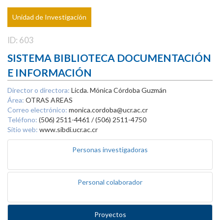
Unidad de Investigación
ID: 603
SISTEMA BIBLIOTECA DOCUMENTACIÓN
E INFORMACIÓN
Director o directora:
Licda. Mónica Córdoba Guzmán
Área:
OTRAS AREAS
Correo electrónico:
monica.cordoba@ucr.ac.cr
Teléfono:
(506) 2511-4461 / (506) 2511-4750
Sitio web:
www.sibdi.ucr.ac.cr
Personas investigadoras
Personal colaborador
Proyectos