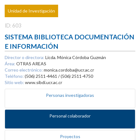
Unidad de Investigación
ID: 603
SISTEMA BIBLIOTECA DOCUMENTACIÓN
E INFORMACIÓN
Director o directora:
Licda. Mónica Córdoba Guzmán
Área:
OTRAS AREAS
Correo electrónico:
monica.cordoba@ucr.ac.cr
Teléfono:
(506) 2511-4461 / (506) 2511-4750
Sitio web:
www.sibdi.ucr.ac.cr
Personas investigadoras
Personal colaborador
Proyectos