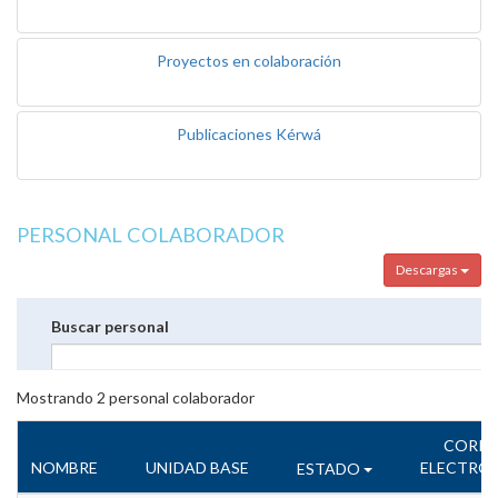
Proyectos en colaboración
Publicaciones Kérwá
PERSONAL COLABORADOR
Descargas
Buscar personal
Mostrando
2
personal colaborador
CORR
NOMBRE
UNIDAD BASE
ELECTRÓ
ESTADO