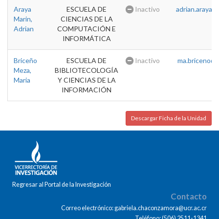
Araya
ESCUELA DE
Inactivo
adrian.araya@u
Marin,
CIENCIAS DE LA
Adrian
COMPUTACIÓN E
INFORMÁTICA
Briceño
ESCUELA DE
Inactivo
ma.briceno@u
Meza,
BIBLIOTECOLOGÍA
Maria
Y CIENCIAS DE LA
INFORMACIÓN
Descargar Ficha de la Unidad
Regresar al Portal de la Investigación
Contacto
Correo electrónico: gabriela.chaconzamora@ucr.ac.cr
Teléfono: (506) 2511-1341