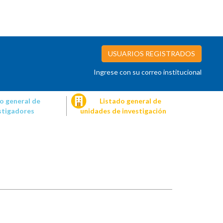
USUARIOS REGISTRADOS
Ingrese con su correo institucional
o general de
Listado general de
stigadores
unidades de investigación