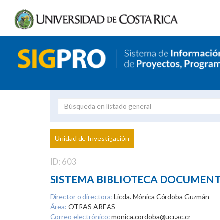
Investigador
Uni
Proyecto
Unidad de Investigación
inves
ID: 603
SISTEMA BIBLIOTECA DOCUMEN
Director o directora:
Licda. Mónica Córdoba Guzmán
Área:
OTRAS AREAS
Correo electrónico:
monica.cordoba@ucr.ac.cr