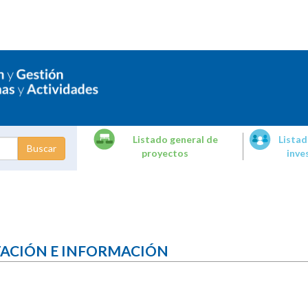
Listado general de
Listad
proyectos
inve
dades de
tigación
TACIÓN E INFORMACIÓN