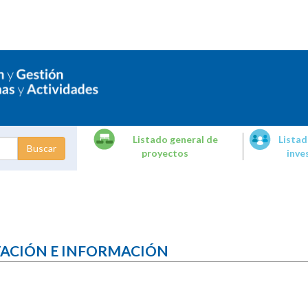
Listado general de
Listad
proyectos
inve
dades de
tigación
TACIÓN E INFORMACIÓN