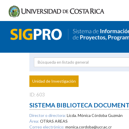
Investigador
Uni
Proyecto
Unidad de Investigación
inves
ID: 603
SISTEMA BIBLIOTECA DOCUMEN
Director o directora:
Licda. Mónica Córdoba Guzmán
Área:
OTRAS AREAS
Correo electrónico:
monica.cordoba@ucr.ac.cr