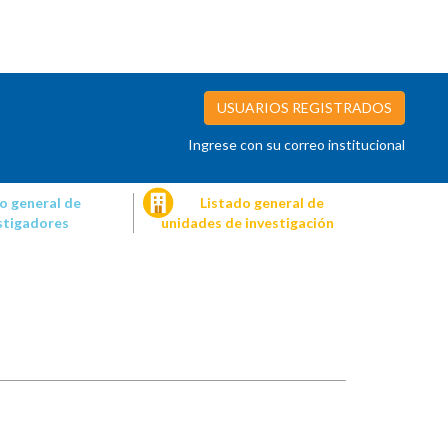
USUARIOS REGISTRADOS
Ingrese con su correo institucional
o general de
Listado general de
stigadores
unidades de investigación