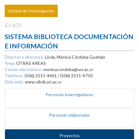
Unidad de Investigación
ID: 603
SISTEMA BIBLIOTECA DOCUMENTACIÓN
E INFORMACIÓN
Director o directora:
Licda. Mónica Córdoba Guzmán
Área:
OTRAS AREAS
Correo electrónico:
monica.cordoba@ucr.ac.cr
Teléfono:
(506) 2511-4461 / (506) 2511-4750
Sitio web:
www.sibdi.ucr.ac.cr
Personas investigadoras
Personal colaborador
Proyectos