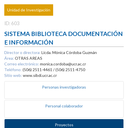
Unidad de Investigación
ID: 603
SISTEMA BIBLIOTECA DOCUMENTACIÓN
E INFORMACIÓN
Director o directora:
Licda. Mónica Córdoba Guzmán
Área:
OTRAS AREAS
Correo electrónico:
monica.cordoba@ucr.ac.cr
Teléfono:
(506) 2511-4461 / (506) 2511-4750
Sitio web:
www.sibdi.ucr.ac.cr
Personas investigadoras
Personal colaborador
Proyectos