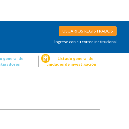
USUARIOS REGISTRADOS
Ingrese con su correo institucional
o general de
Listado general de
stigadores
unidades de investigación