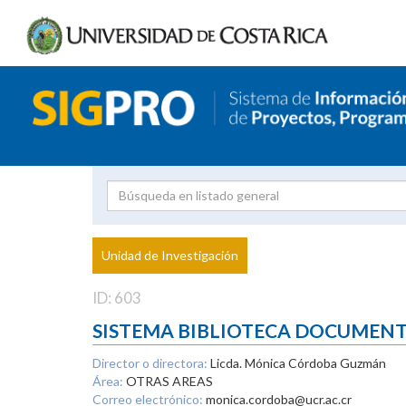
Investigador
Uni
Proyecto
Unidad de Investigación
inves
ID: 603
SISTEMA BIBLIOTECA DOCUMEN
Director o directora:
Licda. Mónica Córdoba Guzmán
Área:
OTRAS AREAS
Correo electrónico:
monica.cordoba@ucr.ac.cr