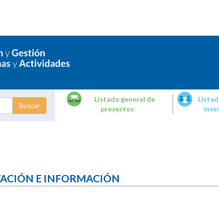
Listado general de
Listad
proyectos
inve
dades de
tigación
TACIÓN E INFORMACIÓN