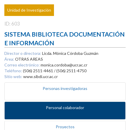
Unidad de Investigación
ID: 603
SISTEMA BIBLIOTECA DOCUMENTACIÓN
E INFORMACIÓN
Director o directora:
Licda. Mónica Córdoba Guzmán
Área:
OTRAS AREAS
Correo electrónico:
monica.cordoba@ucr.ac.cr
Teléfono:
(506) 2511-4461 / (506) 2511-4750
Sitio web:
www.sibdi.ucr.ac.cr
Personas investigadoras
Personal colaborador
Proyectos