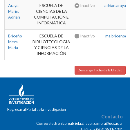
Araya
ESCUELA DE
Inactivo
adrian.araya@u
Marin,
CIENCIAS DE LA
Adrian
COMPUTACIÓN E
INFORMÁTICA
Briceño
ESCUELA DE
Inactivo
ma.briceno@u
Meza,
BIBLIOTECOLOGÍA
Maria
Y CIENCIAS DE LA
INFORMACIÓN
Descargar Ficha de la Unidad
Regresar al Portal de la Investigación
Contacto
Correo electrónico: gabriela.chaconzamora@ucr.ac.cr
Teléfono: (506) 2511-1341