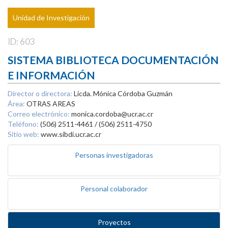
Unidad de Investigación
ID: 603
SISTEMA BIBLIOTECA DOCUMENTACIÓN
E INFORMACIÓN
Director o directora:
Licda. Mónica Córdoba Guzmán
Área:
OTRAS AREAS
Correo electrónico:
monica.cordoba@ucr.ac.cr
Teléfono:
(506) 2511-4461 / (506) 2511-4750
Sitio web:
www.sibdi.ucr.ac.cr
Personas investigadoras
Personal colaborador
Proyectos