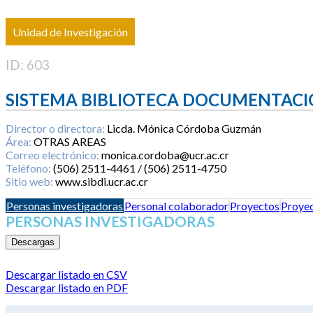
Unidad de Investigación
ID: 603
SISTEMA BIBLIOTECA DOCUMENTACI
Director o directora:
Licda. Mónica Córdoba Guzmán
Área:
OTRAS AREAS
Correo electrónico:
monica.cordoba@ucr.ac.cr
Teléfono:
(506) 2511-4461 / (506) 2511-4750
Sitio web:
www.sibdi.ucr.ac.cr
Personas investigadoras
Personal colaborador
Proyectos
Proyec
PERSONAS INVESTIGADORAS
Descargas
Descargar listado en CSV
Descargar listado en PDF