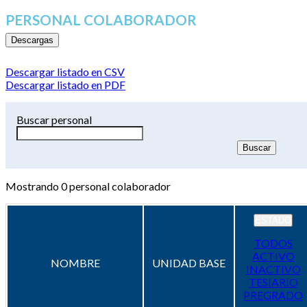
PERSONAL COLABORADOR
Descargas
Descargar listado en CSV
Descargar listado en PDF
Buscar personal
Mostrando
0
personal colaborador
ESTADO
TODOS
ACTIVO
NOMBRE
UNIDAD BASE
INACTIVO
TESIARIO
PREGRADO