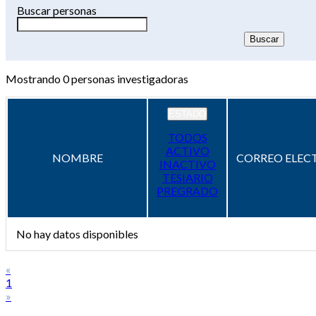
Buscar personas
Mostrando
0
personas investigadoras
ESTADO
TODOS
ACTIVO
NOMBRE
CORREO ELEC
INACTIVO
TESIARIO
PREGRADO
No hay datos disponibles
«
1
»