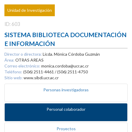
Unidad de Investigación
ID: 603
SISTEMA BIBLIOTECA DOCUMENTACIÓN
E INFORMACIÓN
Director o directora:
Licda. Mónica Córdoba Guzmán
Área:
OTRAS AREAS
Correo electrónico:
monica.cordoba@ucr.ac.cr
Teléfono:
(506) 2511-4461 / (506) 2511-4750
Sitio web:
www.sibdi.ucr.ac.cr
Personas investigadoras
Personal colaborador
Proyectos