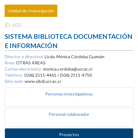
Unidad de Investigación
ID: 603
SISTEMA BIBLIOTECA DOCUMENTACIÓN
E INFORMACIÓN
Director o directora:
Licda. Mónica Córdoba Guzmán
Área:
OTRAS AREAS
Correo electrónico:
monica.cordoba@ucr.ac.cr
Teléfono:
(506) 2511-4461 / (506) 2511-4750
Sitio web:
www.sibdi.ucr.ac.cr
Personas investigadoras
Personal colaborador
Proyectos