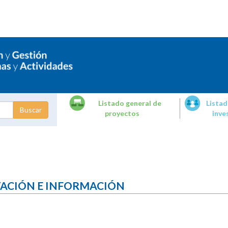
Listado general de
Listad
proyectos
inve
dades de
tigación
TACIÓN E INFORMACIÓN