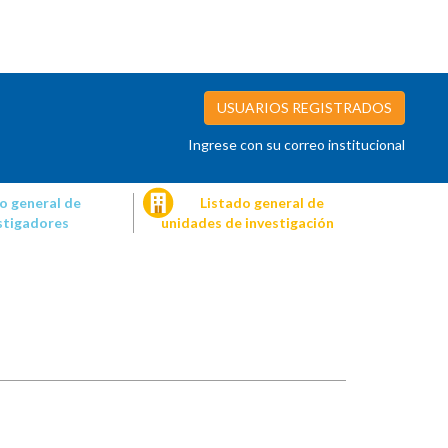
USUARIOS REGISTRADOS
Ingrese con su correo institucional
o general de
Listado general de
stigadores
unidades de investigación