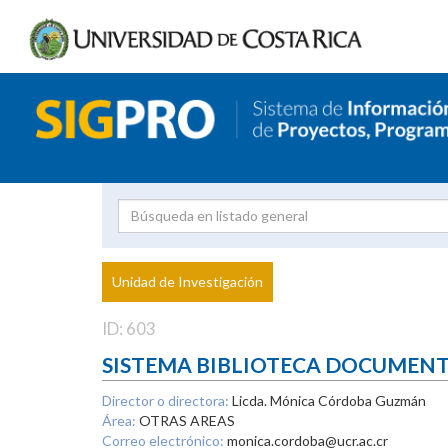
Investigador
Uni
Proyecto
Unidad de Investigación
inves
ID: 603
SISTEMA BIBLIOTECA DOCUMEN
Director o directora:
Licda. Mónica Córdoba Guzmán
Área:
OTRAS AREAS
Correo electrónico:
monica.cordoba@ucr.ac.cr