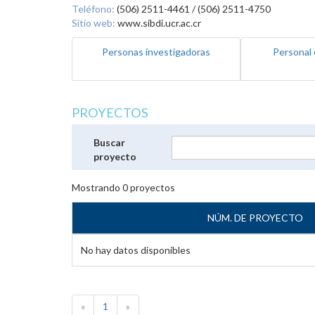
Teléfono:
(506) 2511-4461 / (506) 2511-4750
Sitio web:
www.sibdi.ucr.ac.cr
Personas investigadoras
Personal 
PROYECTOS
Buscar
proyecto
Mostrando
0
proyectos
NÚM. DE PROYECTO
No hay datos disponibles
«
1
»