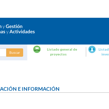
Listado general de
Listad
proyectos
inve
dades de
tigación
TACIÓN E INFORMACIÓN