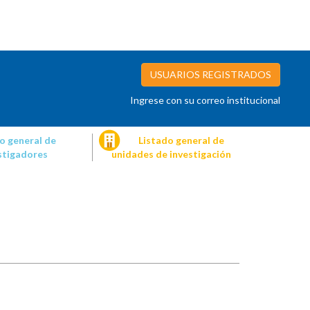
USUARIOS REGISTRADOS
Ingrese con su correo institucional
o general de
Listado general de
stigadores
unidades de investigación