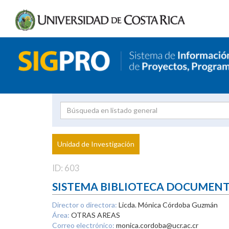
Investigador
Uni
Proyecto
Unidad de Investigación
inves
ID: 603
SISTEMA BIBLIOTECA DOCUMEN
Director o directora:
Licda. Mónica Córdoba Guzmán
Área:
OTRAS AREAS
Correo electrónico:
monica.cordoba@ucr.ac.cr