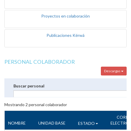
Proyectos en colaboración
Publicaciones Kérwá
PERSONAL COLABORADOR
Descargas
Buscar personal
Mostrando
2
personal colaborador
CORR
NOMBRE
UNIDAD BASE
ELECTRÓ
ESTADO