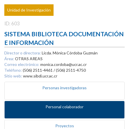
Unidad de Investigación
ID: 603
SISTEMA BIBLIOTECA DOCUMENTACIÓN
E INFORMACIÓN
Director o directora:
Licda. Mónica Córdoba Guzmán
Área:
OTRAS AREAS
Correo electrónico:
monica.cordoba@ucr.ac.cr
Teléfono:
(506) 2511-4461 / (506) 2511-4750
Sitio web:
www.sibdi.ucr.ac.cr
Personas investigadoras
Personal colaborador
Proyectos