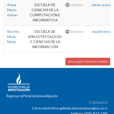
Araya
ESCUELA DE
Inactivo
adrian.araya@u
Marin,
CIENCIAS DE LA
Adrian
COMPUTACIÓN E
INFORMÁTICA
Briceño
ESCUELA DE
Inactivo
ma.briceno@u
Meza,
BIBLIOTECOLOGÍA
Maria
Y CIENCIAS DE LA
INFORMACIÓN
Descargar Ficha de la Unidad
Regresar al Portal de la Investigación
Contacto
Correo electrónico: gabriela.chaconzamora@ucr.ac.cr
Teléfono: (506) 2511-1341