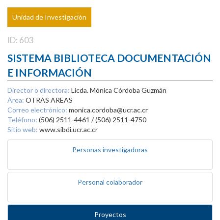
Unidad de Investigación
ID: 603
SISTEMA BIBLIOTECA DOCUMENTACIÓN
E INFORMACIÓN
Director o directora:
Licda. Mónica Córdoba Guzmán
Área:
OTRAS AREAS
Correo electrónico:
monica.cordoba@ucr.ac.cr
Teléfono:
(506) 2511-4461 / (506) 2511-4750
Sitio web:
www.sibdi.ucr.ac.cr
Personas investigadoras
Personal colaborador
Proyectos