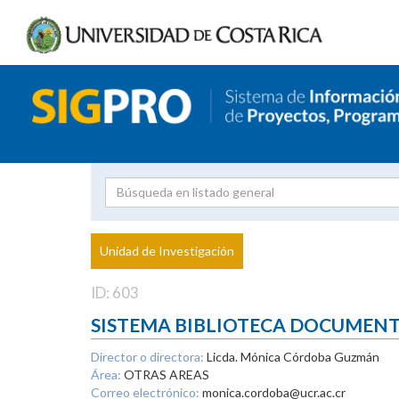
Investigador
Uni
Proyecto
Unidad de Investigación
inves
ID: 603
SISTEMA BIBLIOTECA DOCUMEN
Director o directora:
Licda. Mónica Córdoba Guzmán
Área:
OTRAS AREAS
Correo electrónico:
monica.cordoba@ucr.ac.cr