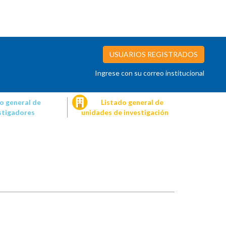
USUARIOS REGISTRADOS
Ingrese con su correo institucional
o general de
Listado general de
stigadores
unidades de investigación