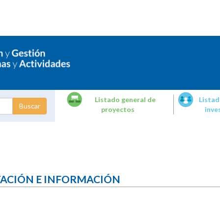
Listado general de
Listad
proyectos
inve
dades de
tigación
TACIÓN E INFORMACIÓN