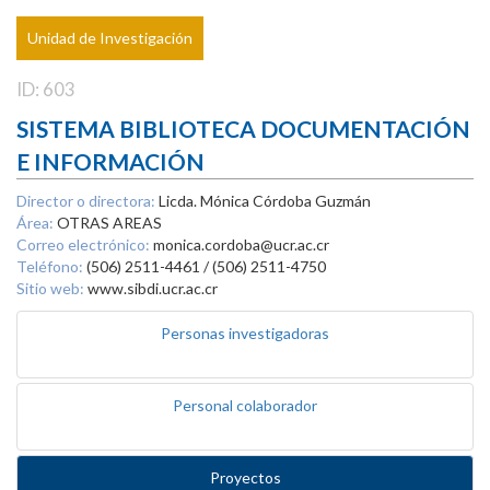
Unidad de Investigación
ID: 603
SISTEMA BIBLIOTECA DOCUMENTACIÓN
E INFORMACIÓN
Director o directora:
Licda. Mónica Córdoba Guzmán
Área:
OTRAS AREAS
Correo electrónico:
monica.cordoba@ucr.ac.cr
Teléfono:
(506) 2511-4461 / (506) 2511-4750
Sitio web:
www.sibdi.ucr.ac.cr
Personas investigadoras
Personal colaborador
Proyectos