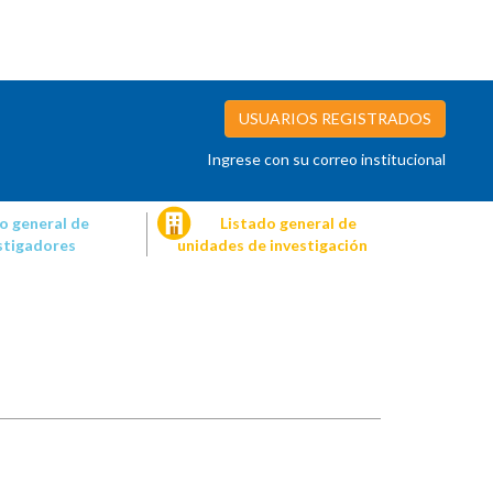
USUARIOS REGISTRADOS
Ingrese con su correo institucional
o general de
Listado general de
stigadores
unidades de investigación