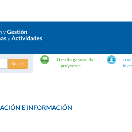
Listado general de
Listad
proyectos
inve
dades de
tigación
TACIÓN E INFORMACIÓN