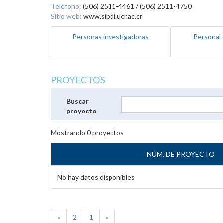
Teléfono:
(506) 2511-4461 / (506) 2511-4750
Sitio web:
www.sibdi.ucr.ac.cr
Personas investigadoras
Personal 
PROYECTOS
Buscar
proyecto
Mostrando
0
proyectos
NÚM. DE PROYECTO
No hay datos disponibles
«
2
1
»