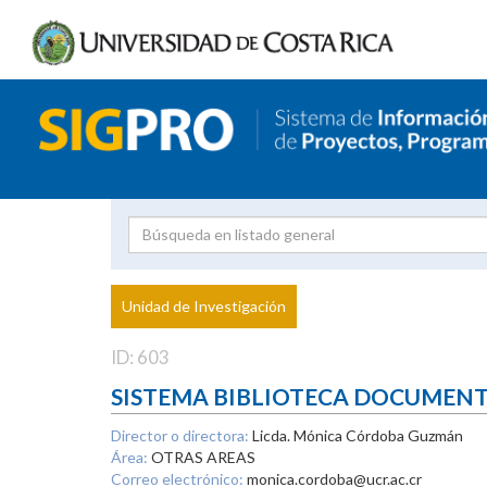
Investigador
Uni
Proyecto
Unidad de Investigación
inves
ID: 603
SISTEMA BIBLIOTECA DOCUMEN
Director o directora:
Licda. Mónica Córdoba Guzmán
Área:
OTRAS AREAS
Correo electrónico:
monica.cordoba@ucr.ac.cr