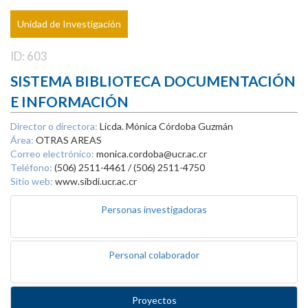
Unidad de Investigación
ID: 603
SISTEMA BIBLIOTECA DOCUMENTACIÓN
E INFORMACIÓN
Director o directora:
Licda. Mónica Córdoba Guzmán
Área:
OTRAS AREAS
Correo electrónico:
monica.cordoba@ucr.ac.cr
Teléfono:
(506) 2511-4461 / (506) 2511-4750
Sitio web:
www.sibdi.ucr.ac.cr
Personas investigadoras
Personal colaborador
Proyectos