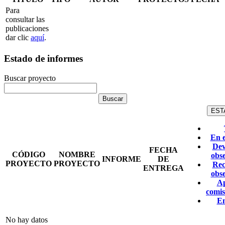
Para
consultar las
publicaciones
dar clic
aquí
.
Estado de informes
Buscar proyecto
EST
En 
Dev
FECHA
CÓDIGO
NOMBRE
obs
INFORME
DE
PROYECTO
PROYECTO
Rec
ENTREGA
obs
A
comis
E
No hay datos