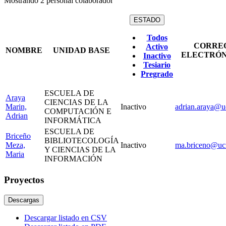
Mostrando
2
personal colaborador
ESTADO
Todos
CORRE
Activo
NOMBRE
UNIDAD BASE
ELECTRÓN
Inactivo
Tesiario
Pregrado
ESCUELA DE
Araya
CIENCIAS DE LA
Marin,
Inactivo
adrian.araya@uc
COMPUTACIÓN E
Adrian
INFORMÁTICA
ESCUELA DE
Briceño
BIBLIOTECOLOGÍA
Meza,
Inactivo
ma.briceno@ucr
Y CIENCIAS DE LA
Maria
INFORMACIÓN
Proyectos
Descargas
Descargar listado en CSV