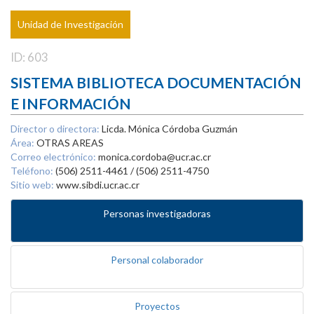
Unidad de Investigación
ID: 603
SISTEMA BIBLIOTECA DOCUMENTACIÓN
E INFORMACIÓN
Director o directora:
Licda. Mónica Córdoba Guzmán
Área:
OTRAS AREAS
Correo electrónico:
monica.cordoba@ucr.ac.cr
Teléfono:
(506) 2511-4461 / (506) 2511-4750
Sitio web:
www.sibdi.ucr.ac.cr
Personas investigadoras
Personal colaborador
Proyectos