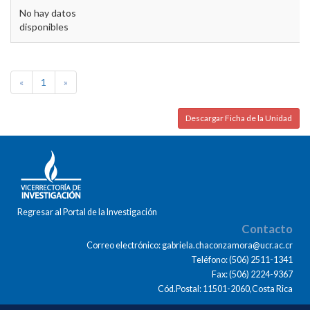
No hay datos
disponibles
«
1
»
Descargar Ficha de la Unidad
Regresar al Portal de la Investigación
Contacto
Correo electrónico: gabriela.chaconzamora@ucr.ac.cr
Teléfono: (506) 2511-1341
Fax: (506) 2224-9367
Cód.Postal: 11501-2060,Costa Rica