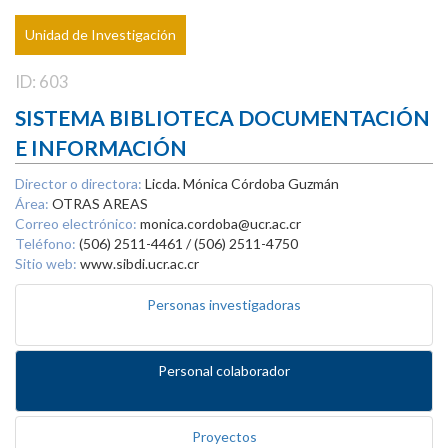
Unidad de Investigación
ID: 603
SISTEMA BIBLIOTECA DOCUMENTACIÓN
E INFORMACIÓN
Director o directora:
Licda. Mónica Córdoba Guzmán
Área:
OTRAS AREAS
Correo electrónico:
monica.cordoba@ucr.ac.cr
Teléfono:
(506) 2511-4461 / (506) 2511-4750
Sitio web:
www.sibdi.ucr.ac.cr
Personas investigadoras
Personal colaborador
Proyectos