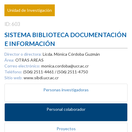
Unidad de Investigación
ID: 603
SISTEMA BIBLIOTECA DOCUMENTACIÓN
E INFORMACIÓN
Director o directora:
Licda. Mónica Córdoba Guzmán
Área:
OTRAS AREAS
Correo electrónico:
monica.cordoba@ucr.ac.cr
Teléfono:
(506) 2511-4461 / (506) 2511-4750
Sitio web:
www.sibdi.ucr.ac.cr
Personas investigadoras
Personal colaborador
Proyectos