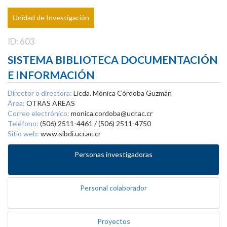
Unidad de Investigación
ID: 603
SISTEMA BIBLIOTECA DOCUMENTACIÓN
E INFORMACIÓN
Director o directora:
Licda. Mónica Córdoba Guzmán
Área:
OTRAS AREAS
Correo electrónico:
monica.cordoba@ucr.ac.cr
Teléfono:
(506) 2511-4461 / (506) 2511-4750
Sitio web:
www.sibdi.ucr.ac.cr
Personas investigadoras
Personal colaborador
Proyectos