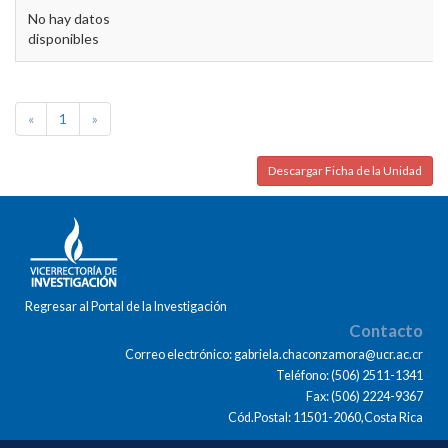
No hay datos
disponibles
«
1
»
Descargar Ficha de la Unidad
Regresar al Portal de la Investigación
Contacto
Correo electrónico: gabriela.chaconzamora@ucr.ac.cr
Teléfono: (506) 2511-1341
Fax: (506) 2224-9367
Cód.Postal: 11501-2060,Costa Rica