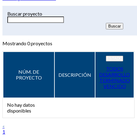
Buscar proyecto
Mostrando
0
proyectos
ESTADO
TODOS
NÚM. DE
DESARROLLO
DESCRIPCIÓN
PROYECTO
TERMINADO
VENCIDO
No hay datos
disponibles
«
1