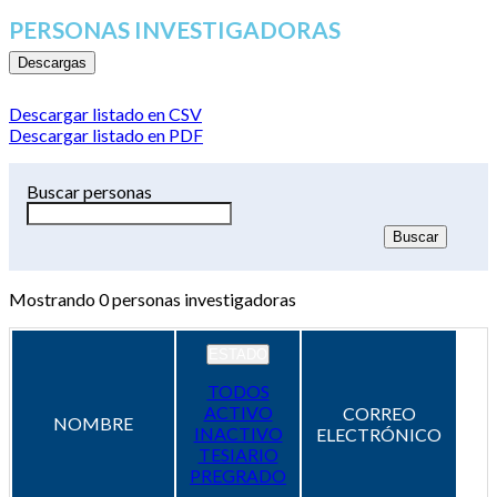
PERSONAS INVESTIGADORAS
Descargas
Descargar listado en CSV
Descargar listado en PDF
Buscar personas
Mostrando
0
personas investigadoras
ESTADO
TODOS
ACTIVO
CORREO
NOMBRE
INACTIVO
ELECTRÓNICO
TESIARIO
PREGRADO