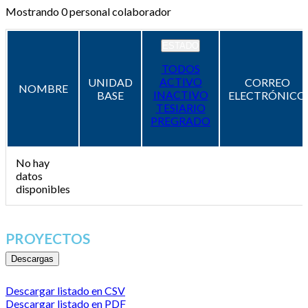
Mostrando
0
personal colaborador
ESTADO
TODOS
ACTIVO
UNIDAD
CORREO
NOMBRE
INACTIVO
BASE
ELECTRÓNICO
TESIARIO
PREGRADO
No hay
datos
disponibles
PROYECTOS
Descargas
Descargar listado en CSV
Descargar listado en PDF