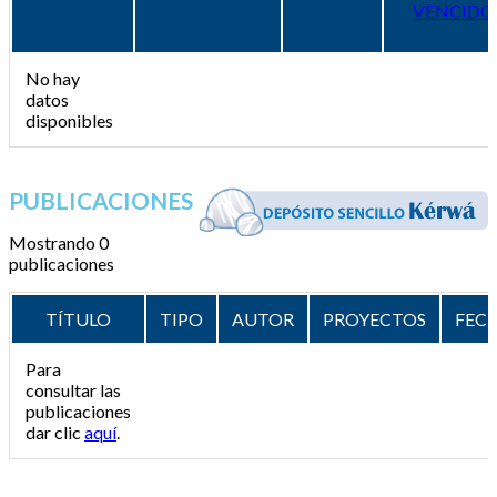
VENCIDO
No hay
datos
disponibles
PUBLICACIONES
Mostrando 0
publicaciones
TÍTULO
TIPO
AUTOR
PROYECTOS
FEC
Para
consultar las
publicaciones
dar clic
aquí
.