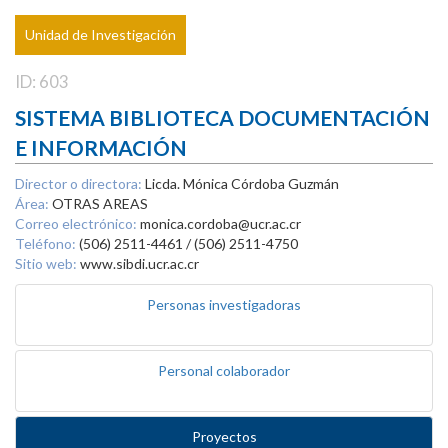
Unidad de Investigación
ID: 603
SISTEMA BIBLIOTECA DOCUMENTACIÓN
E INFORMACIÓN
Director o directora:
Licda. Mónica Córdoba Guzmán
Área:
OTRAS AREAS
Correo electrónico:
monica.cordoba@ucr.ac.cr
Teléfono:
(506) 2511-4461 / (506) 2511-4750
Sitio web:
www.sibdi.ucr.ac.cr
Personas investigadoras
Personal colaborador
Proyectos