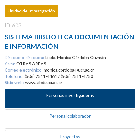
Unidad de Investigación
ID: 603
SISTEMA BIBLIOTECA DOCUMENTACIÓN
E INFORMACIÓN
Director o directora:
Licda. Mónica Córdoba Guzmán
Área:
OTRAS AREAS
Correo electrónico:
monica.cordoba@ucr.ac.cr
Teléfono:
(506) 2511-4461 / (506) 2511-4750
Sitio web:
www.sibdi.ucr.ac.cr
Personas investigadoras
Personal colaborador
Proyectos