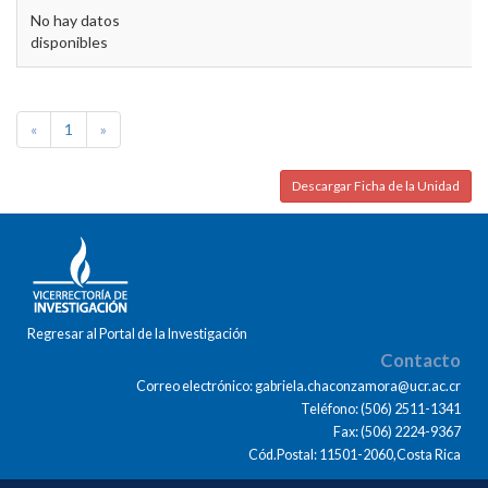
No hay datos
disponibles
«
1
»
Descargar Ficha de la Unidad
Regresar al Portal de la Investigación
Contacto
Correo electrónico: gabriela.chaconzamora@ucr.ac.cr
Teléfono: (506) 2511-1341
Fax: (506) 2224-9367
Cód.Postal: 11501-2060,Costa Rica