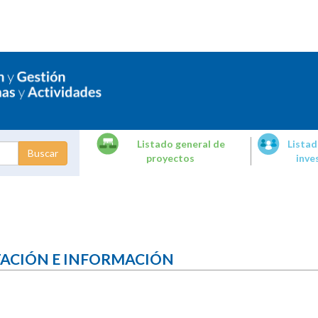
Listado general de
Listad
proyectos
inve
dades de
tigación
TACIÓN E INFORMACIÓN