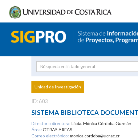
Investigador
Uni
Proyecto
Unidad de Investigación
inves
ID: 603
SISTEMA BIBLIOTECA DOCUMEN
Director o directora:
Licda. Mónica Córdoba Guzmán
Área:
OTRAS AREAS
Correo electrónico:
monica.cordoba@ucr.ac.cr