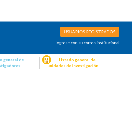
USUARIOS REGISTRADOS
Ingrese con su correo institucional
o general de
Listado general de
stigadores
unidades de investigación