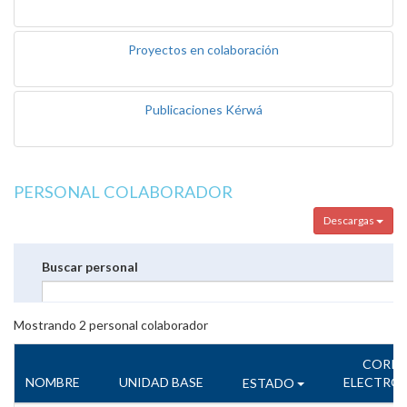
Proyectos en colaboración
Publicaciones Kérwá
PERSONAL COLABORADOR
Descargas
Buscar personal
Mostrando
2
personal colaborador
CORR
NOMBRE
UNIDAD BASE
ELECTRÓ
ESTADO