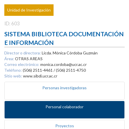
Unidad de Investigación
ID: 603
SISTEMA BIBLIOTECA DOCUMENTACIÓN
E INFORMACIÓN
Director o directora:
Licda. Mónica Córdoba Guzmán
Área:
OTRAS AREAS
Correo electrónico:
monica.cordoba@ucr.ac.cr
Teléfono:
(506) 2511-4461 / (506) 2511-4750
Sitio web:
www.sibdi.ucr.ac.cr
Personas investigadoras
Personal colaborador
Proyectos