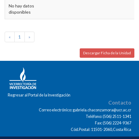
No hay datos
disponibles
«
1
»
Descargar Ficha de la Unidad
Regresar al Portal de la Investigación
Contacto
Correo electrónico: gabriela.chaconzamora@ucr.ac.cr
Teléfono: (506) 2511-1341
Fax: (506) 2224-9367
Cód.Postal: 11501-2060,Costa Rica