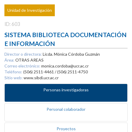
Unidad de Investigación
ID: 603
SISTEMA BIBLIOTECA DOCUMENTACIÓN
E INFORMACIÓN
Director o directora:
Licda. Mónica Córdoba Guzmán
Área:
OTRAS AREAS
Correo electrónico:
monica.cordoba@ucr.ac.cr
Teléfono:
(506) 2511-4461 / (506) 2511-4750
Sitio web:
www.sibdi.ucr.ac.cr
Personas investigadoras
Personal colaborador
Proyectos