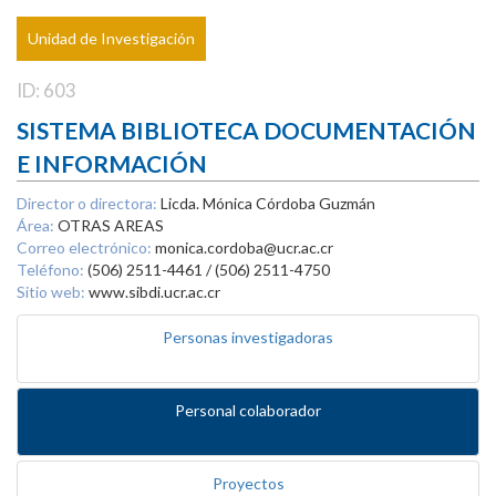
Unidad de Investigación
ID: 603
SISTEMA BIBLIOTECA DOCUMENTACIÓN
E INFORMACIÓN
Director o directora:
Licda. Mónica Córdoba Guzmán
Área:
OTRAS AREAS
Correo electrónico:
monica.cordoba@ucr.ac.cr
Teléfono:
(506) 2511-4461 / (506) 2511-4750
Sitio web:
www.sibdi.ucr.ac.cr
Personas investigadoras
Personal colaborador
Proyectos