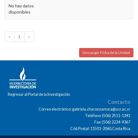
No hay datos
disponibles
«
1
»
Descargar Ficha de la Unidad
Regresar al Portal de la Investigación
Contacto
Correo electrónico: gabriela.chaconzamora@ucr.ac.cr
Teléfono: (506) 2511-1341
Fax: (506) 2224-9367
Cód.Postal: 11501-2060,Costa Rica