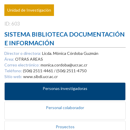
Unidad de Investigación
ID: 603
SISTEMA BIBLIOTECA DOCUMENTACIÓN
E INFORMACIÓN
Director o directora:
Licda. Mónica Córdoba Guzmán
Área:
OTRAS AREAS
Correo electrónico:
monica.cordoba@ucr.ac.cr
Teléfono:
(506) 2511-4461 / (506) 2511-4750
Sitio web:
www.sibdi.ucr.ac.cr
Personas investigadoras
Personal colaborador
Proyectos