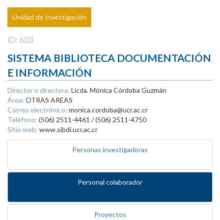
Unidad de Investigación
ID: 603
SISTEMA BIBLIOTECA DOCUMENTACIÓN
E INFORMACIÓN
Director o directora:
Licda. Mónica Córdoba Guzmán
Área:
OTRAS AREAS
Correo electrónico:
monica.cordoba@ucr.ac.cr
Teléfono:
(506) 2511-4461 / (506) 2511-4750
Sitio web:
www.sibdi.ucr.ac.cr
Personas investigadoras
Personal colaborador
Proyectos