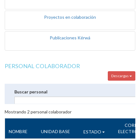
Proyectos en colaboración
Publicaciones Kérwá
PERSONAL COLABORADOR
Descargas
Buscar personal
Mostrando
2
personal colaborador
CORR
NOMBRE
UNIDAD BASE
ELECTRÓ
ESTADO