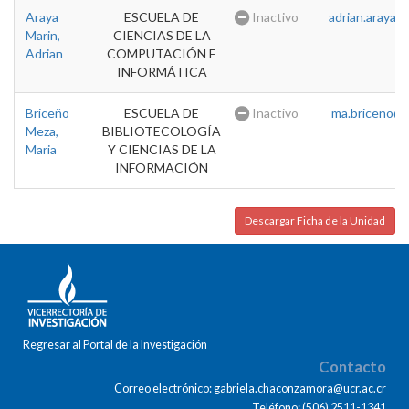
Araya
ESCUELA DE
Inactivo
adrian.araya@u
Marin,
CIENCIAS DE LA
Adrian
COMPUTACIÓN E
INFORMÁTICA
Briceño
ESCUELA DE
Inactivo
ma.briceno@u
Meza,
BIBLIOTECOLOGÍA
Maria
Y CIENCIAS DE LA
INFORMACIÓN
Descargar Ficha de la Unidad
Regresar al Portal de la Investigación
Contacto
Correo electrónico: gabriela.chaconzamora@ucr.ac.cr
Teléfono: (506) 2511-1341