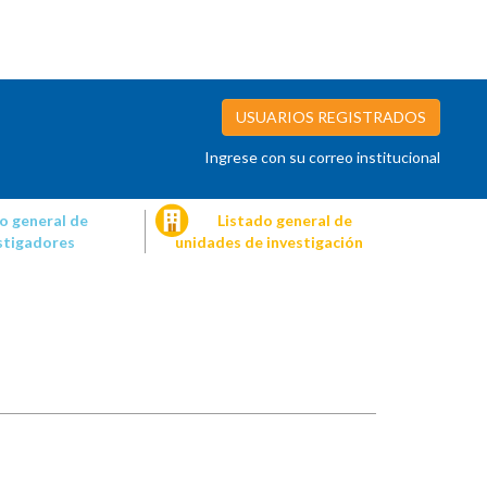
USUARIOS REGISTRADOS
Ingrese con su correo institucional
o general de
Listado general de
stigadores
unidades de investigación