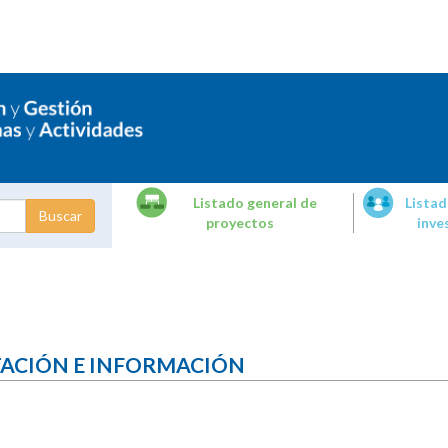
Listado general de
Listad
proyectos
inve
dades de
tigación
TACIÓN E INFORMACIÓN