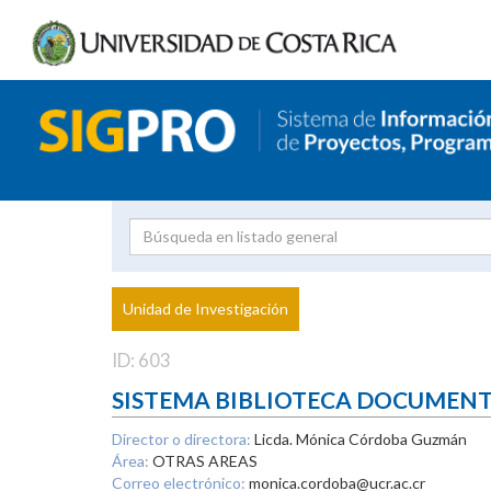
Investigador
Uni
Proyecto
Unidad de Investigación
inves
ID: 603
SISTEMA BIBLIOTECA DOCUMEN
Director o directora:
Licda. Mónica Córdoba Guzmán
Área:
OTRAS AREAS
Correo electrónico:
monica.cordoba@ucr.ac.cr