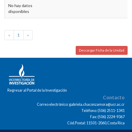
No hay datos
disponibles
«
1
»
Descargar Ficha de la Unidad
Regresar al Portal de la Investigación
Contacto
Correo electrónico: gabriela.chaconzamora@ucr.ac.cr
Teléfono: (506) 2511-1341
Fax: (506) 2224-9367
Cód.Postal: 11501-2060,Costa Rica