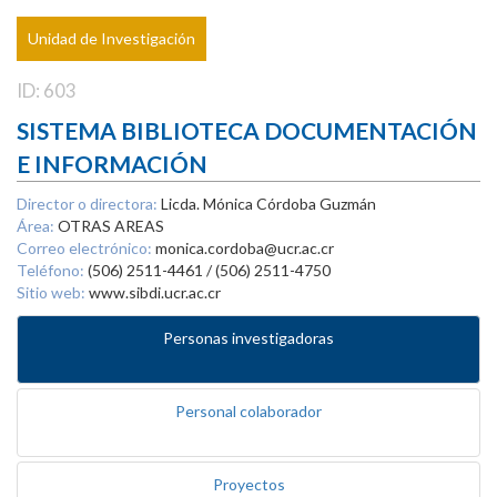
Unidad de Investigación
ID: 603
SISTEMA BIBLIOTECA DOCUMENTACIÓN
E INFORMACIÓN
Director o directora:
Licda. Mónica Córdoba Guzmán
Área:
OTRAS AREAS
Correo electrónico:
monica.cordoba@ucr.ac.cr
Teléfono:
(506) 2511-4461 / (506) 2511-4750
Sitio web:
www.sibdi.ucr.ac.cr
Personas investigadoras
Personal colaborador
Proyectos