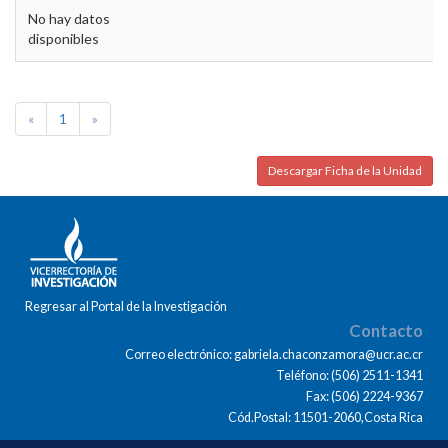
No hay datos
disponibles
«
1
»
Descargar Ficha de la Unidad
Regresar al Portal de la Investigación
Contacto
Correo electrónico: gabriela.chaconzamora@ucr.ac.cr
Teléfono: (506) 2511-1341
Fax: (506) 2224-9367
Cód.Postal: 11501-2060,Costa Rica