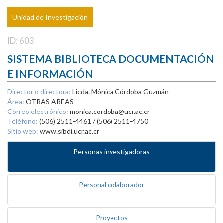
Unidad de Investigación
ID: 603
SISTEMA BIBLIOTECA DOCUMENTACIÓN
E INFORMACIÓN
Director o directora:
Licda. Mónica Córdoba Guzmán
Área:
OTRAS AREAS
Correo electrónico:
monica.cordoba@ucr.ac.cr
Teléfono:
(506) 2511-4461 / (506) 2511-4750
Sitio web:
www.sibdi.ucr.ac.cr
Personas investigadoras
Personal colaborador
Proyectos