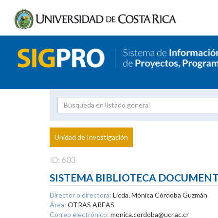
Investigador
Uni
Proyecto
Unidad de Investigación
inves
ID: 603
SISTEMA BIBLIOTECA DOCUMEN
Director o directora:
Licda. Mónica Córdoba Guzmán
Área:
OTRAS AREAS
Correo electrónico:
monica.cordoba@ucr.ac.cr