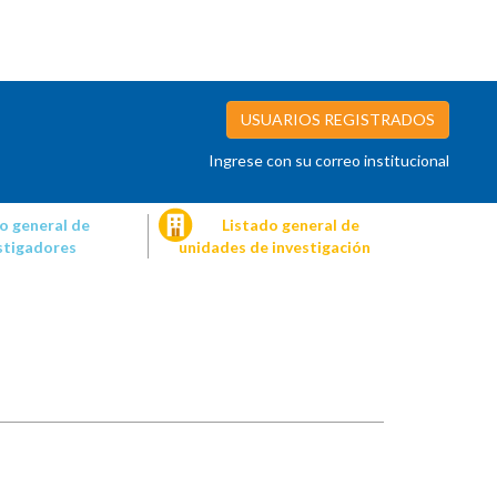
USUARIOS REGISTRADOS
Ingrese con su correo institucional
o general de
Listado general de
stigadores
unidades de investigación