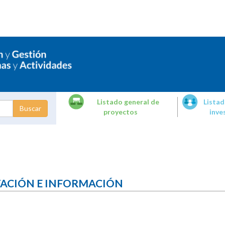
Listado general de
Listad
proyectos
inve
dades de
tigación
TACIÓN E INFORMACIÓN