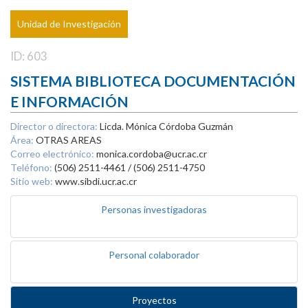
Unidad de Investigación
ID: 603
SISTEMA BIBLIOTECA DOCUMENTACIÓN
E INFORMACIÓN
Director o directora:
Licda. Mónica Córdoba Guzmán
Área:
OTRAS AREAS
Correo electrónico:
monica.cordoba@ucr.ac.cr
Teléfono:
(506) 2511-4461 / (506) 2511-4750
Sitio web:
www.sibdi.ucr.ac.cr
Personas investigadoras
Personal colaborador
Proyectos